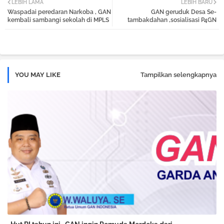
LEBIH LAMA
LEBIH BARU
Waspadai peredaran Narkoba , GAN
GAN geruduk Desa Se-
tter
atsa
kembali sambangi sekolah di MPLS
tambakdahan ,sosialisasi P4GN
pp
YOU MAY LIKE
Tampilkan selengkapnya